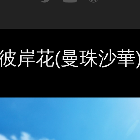
彼岸花(曼珠沙華