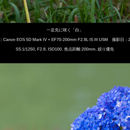
一足先に咲く「白」
non EOS 5D Mark IV + EF70-200mm F2.8L IS III USM 撮影日：2
SS:1/1250, F2.8, ISO100, 焦点距離:200mm, 絞り優先