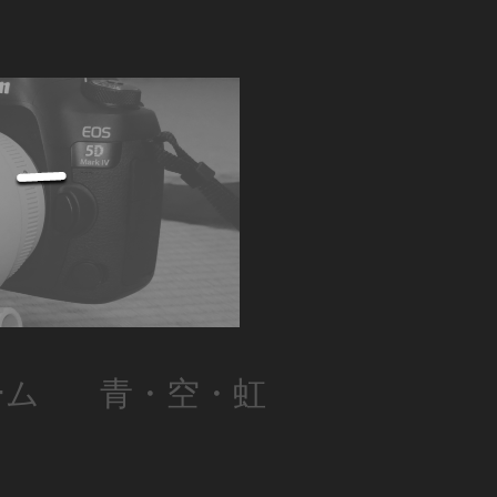
ーム
青・空・虹